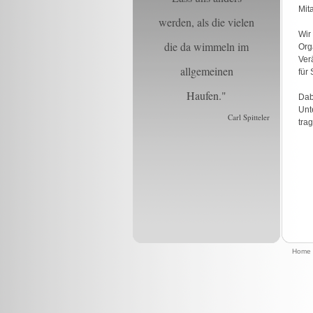
Mit
werden, als die vielen
Wi
die da wimmeln im
Org
Ver
allgemeinen
für
Haufen."
Dab
Unt
Carl Spitteler
tra
Home