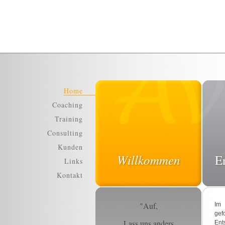
Home
Coaching
Training
Consulting
Kunden
Willkommen
E
Links
Kontakt
"Auf,
Im 
ge
Lass uns anders
Ent